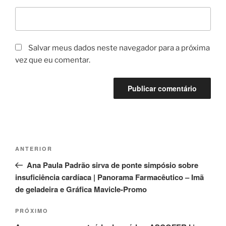
Salvar meus dados neste navegador para a próxima
vez que eu comentar.
Navegação
Post
ANTERIOR
de
anterior
Ana Paula Padrão sirva de ponte simpósio sobre
Post
insuficiência cardíaca | Panorama Farmacêutico – Imã
de geladeira e Gráfica Mavicle-Promo
Próximo
PRÓXIMO
post