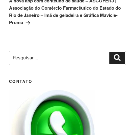
A nova app com conteúdo de saúde – ASCOFERJ |
Associação do Comércio Farmacêutico do Estado do
Rio de Janeiro – Imã de geladeira e Gráfica Mavicle-
Promo
Pesquisar
Pesqui
por:
CONTATO