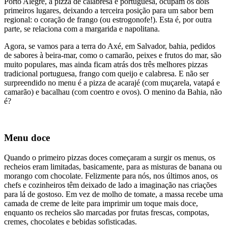
Porto Alegre, a pizza de calabresa e portuguesa, ocupam os dois
primeiros lugares, deixando a terceira posição para um sabor bem
regional: o coração de frango (ou estrogonofe!). Esta é, por outra
parte, se relaciona com a margarida e napolitana.
Agora, se vamos para a terra do Axé, em Salvador, bahia, pedidos
de sabores à beira-mar, como o camarão, peixes e frutos do mar, são
muito populares, mas ainda ficam atrás dos três melhores pizzas
tradicional portuguesa, frango com queijo e calabresa. E não ser
surpreendido no menu é a pizza de acarajé (com muçarela, vatapá e
camarão) e bacalhau (com coentro e ovos). O menino da Bahia, não
é?
Menu doce
Quando o primeiro pizzas doces começaram a surgir os menus, os
recheios eram limitadas, basicamente, para as misturas de banana ou
morango com chocolate. Felizmente para nós, nos últimos anos, os
chefs e cozinheiros têm deixado de lado a imaginação nas criações
para lá de gostoso. Em vez de molho de tomate, a massa recebe uma
camada de creme de leite para imprimir um toque mais doce,
enquanto os recheios são marcadas por frutas frescas, compotas,
cremes, chocolates e bebidas sofisticadas.