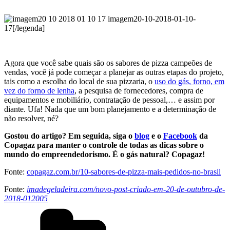
imagem20-10-2018-01-10-
17[/legenda]
Agora que você sabe quais são os sabores de pizza campeões de
vendas, você já pode começar a planejar as outras etapas do projeto,
tais como a escolha do local de sua pizzaria, o
uso do gás, forno, em
vez do forno de lenha
, a pesquisa de fornecedores, compra de
equipamentos e mobiliário, contratação de pessoal,… e assim por
diante. Ufa! Nada que um bom planejamento e a determinação de
não resolver, né?
Gostou do artigo? Em seguida, siga o
blog
e o
Facebook
da
Copagaz para manter o controle de todas as dicas sobre o
mundo do empreendedorismo. É o gás natural? Copagaz!
Fonte:
copagaz.com.br/10-sabores-de-pizza-mais-pedidos-no-brasil
Fonte:
imadegeladeira.com/novo-post-criado-em-20-de-outubro-de-
2018-012005