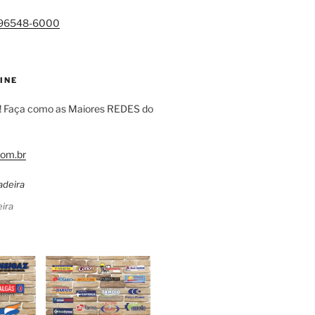
)96548-6000
INE
! Faça como as Maiores REDES do
om.br
ira