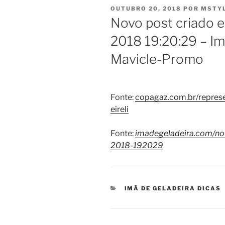
PUBLICADO
OUTUBRO 20, 2018
POR
MSTY
EM
Novo post criado 
2018 19:20:29 – Im
Mavicle-Promo
Fonte:
copagaz.com.br/represe
eireli
Fonte:
imadegeladeira.com/no
2018-192029
CATEGORIAS
IMÃ DE GELADEIRA DICAS