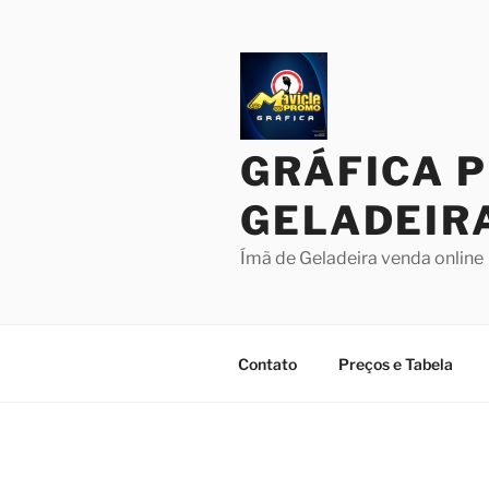
Pular
para
o
conteúdo
GRÁFICA 
GELADEIR
Ímã de Geladeira venda online
Contato
Preços e Tabela