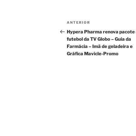
Navegação
Post
ANTERIOR
de
anterior
Hypera Pharma renova pacote
futebol da TV Globo – Guia da
Post
Farmácia – Imã de geladeira e
Gráfica Mavicle-Promo