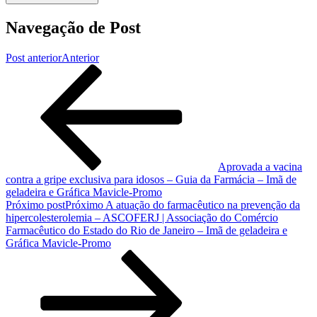
Navegação de Post
Post anterior
Anterior
Aprovada a vacina
contra a gripe exclusiva para idosos – Guia da Farmácia – Imã de
geladeira e Gráfica Mavicle-Promo
Próximo post
Próximo
A atuação do farmacêutico na prevenção da
hipercolesterolemia – ASCOFERJ | Associação do Comércio
Farmacêutico do Estado do Rio de Janeiro – Imã de geladeira e
Gráfica Mavicle-Promo