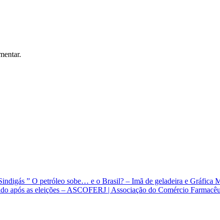
mentar.
Sindigás ” O petróleo sobe… e o Brasil? – Imã de geladeira e Gráfica
do após as eleições – ASCOFERJ | Associação do Comércio Farmacêutic