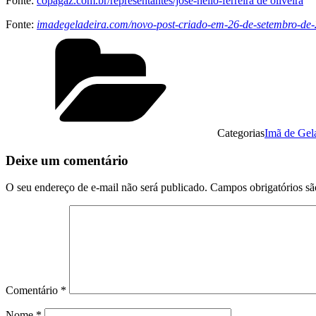
Fonte:
copagaz.com.br/representantes/jose-hélio-ferreira de oliveira
Fonte:
imadegeladeira.com/novo-post-criado-em-26-de-setembro-de
Categorias
Imã de Gel
Deixe um comentário
O seu endereço de e-mail não será publicado.
Campos obrigatórios s
Comentário
*
Nome
*