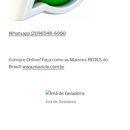
Whatsapp (21)96548-6000
Compre Online! Faça como as Maiores REDES do
Brasil!
www.mavicle.com.br
Ímã de Geladeira