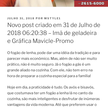
PUBLICADO
JULHO 31, 2018
POR
MSTYLE1
EM
Novo post criado em 31 de Julho de
2018 06:20:38 – Imã de geladeira
e Gráfica Mavicle-Promo
O fogão de lenha, pode dar uma idéia da tradição e para
parecer mais económico. Mas, além de não ser muito
prático, não é muito seguro. Já o fogão a gás é um
grande aliado na cozinha. Com ele, não tem erro na
hora de preparar a cozinha especial para a família!
Hoje em dia, a praticidade é tudo. Os avós e bisavós,
que costumava ter um fogão a lenha lá no canto da
cozinha, são mais inteligentes e desfrutar de inúmeras
vantagens da vida moderna. Até que preferem usar o