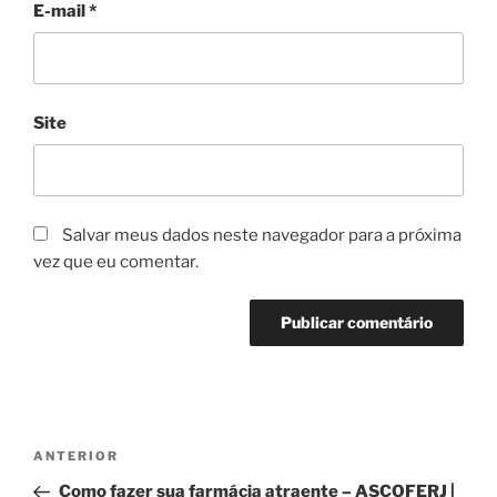
E-mail
*
Site
Salvar meus dados neste navegador para a próxima
vez que eu comentar.
Navegação
Post
ANTERIOR
de
anterior
Como fazer sua farmácia atraente – ASCOFERJ |