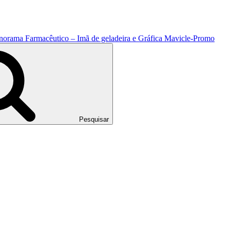
anorama Farmacêutico – Imã de geladeira e Gráfica Mavicle-Promo
Pesquisar