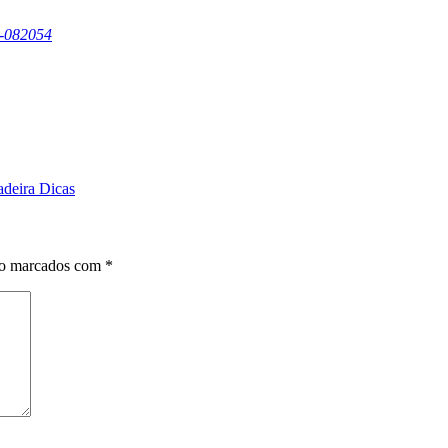
9-082054
adeira Dicas
ão marcados com
*