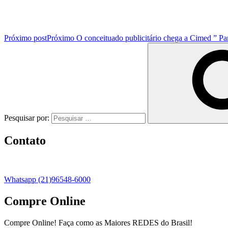
Próximo post
Próximo
O conceituado publicitário chega a Cimed ” P
Pesquisar por:
Contato
Whatsapp (21)96548-6000
Compre Online
Compre Online! Faça como as Maiores REDES do Brasil!