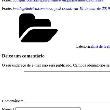
Fonte:
copagaz.com.br/representantes/valquíria-santos-de-oliveira
Fonte:
imadegeladeira.com/novo-post-criado-em-19-de-mar-de-201
Categorias
Imã de Gel
Deixe um comentário
O seu endereço de e-mail não será publicado.
Campos obrigatórios s
Comentário
*
Nome
*