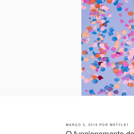
PUBLICADO
MARÇO 2, 2019
POR
MSTYLE1
EM
O funcionamento da 