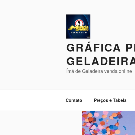
Pular
para
o
conteúdo
GRÁFICA P
GELADEIR
Ímã de Geladeira venda online
Contato
Preços e Tabela