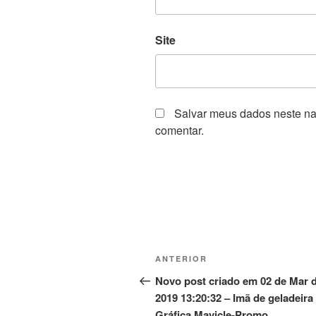
Site
Salvar meus dados neste na
comentar.
Navegação
Post
ANTERIOR
de
anterior
Novo post criado em 02 de Mar 
2019 13:20:32 – Imã de geladeira
Post
Gráfica Mavicle-Promo