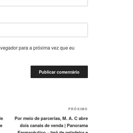
vegador para a próxima vez que eu
Próximo
PRÓXIMO
post
de
Por meio de parcerias, M. A. C abre
 e
dois canais de venda | Panorama
Farmacêutico – Imã de geladeira e