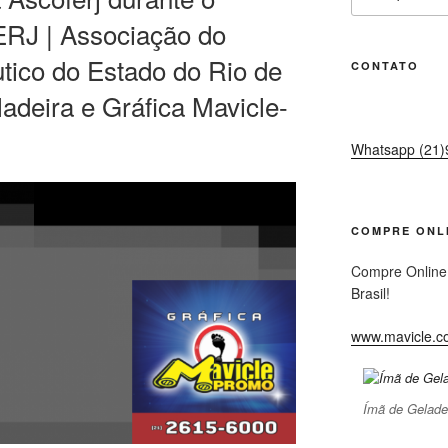
por:
RJ | Associação do
ico do Estado do Rio de
CONTATO
ladeira e Gráfica Mavicle-
Whatsapp (21)
COMPRE ONL
Compre Online
Brasil!
www.mavicle.c
Ímã de Gelade