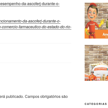
/desempenho-da-ascoferj-durante-o-
ncionamento-da-ascoferj-durante-o-
o-comercio-farmaceutico-do-estado-do-rio-
erá publicado.
Campos obrigatórios são
CATEGORIAS