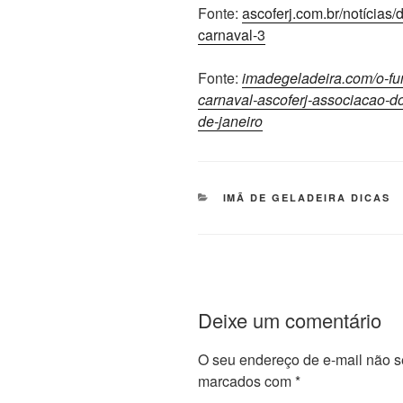
Fonte:
ascoferj.com.br/notícias
carnaval-3
Fonte:
imadegeladeira.com/o-fu
carnaval-ascoferj-associacao-d
de-janeiro
CATEGORIAS
IMÃ DE GELADEIRA DICAS
Deixe um comentário
O seu endereço de e-mail não s
marcados com
*