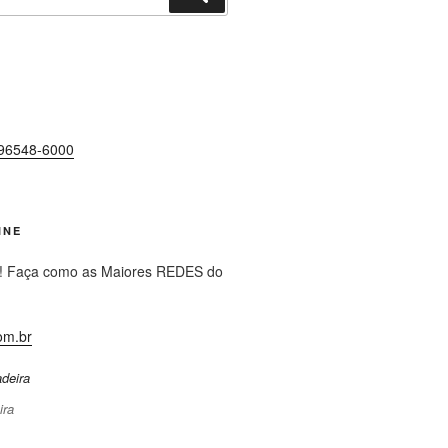
96548-6000
INE
! Faça como as Maiores REDES do
om.br
ira