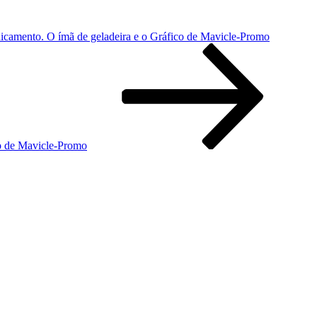
dicamento. O ímã de geladeira e o Gráfico de Mavicle-Promo
co de Mavicle-Promo