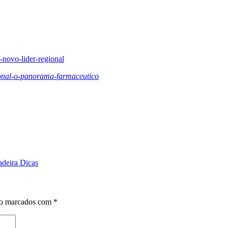
novo-lider-regional
onal-o-panorama-farmaceutico
adeira Dicas
ão marcados com
*