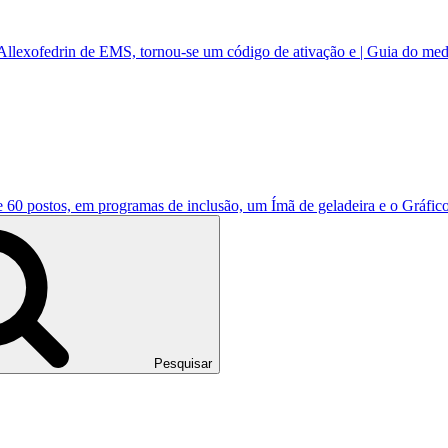
Allexofedrin de EMS, tornou-se um código de ativação e | Guia do me
e 60 postos, em programas de inclusão, um Ímã de geladeira e o Gráfi
Pesquisar