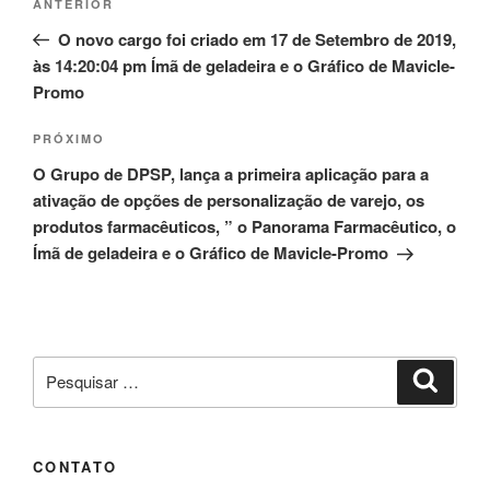
Post
ANTERIOR
de
anterior
O novo cargo foi criado em 17 de Setembro de 2019,
Post
às 14:20:04 pm Ímã de geladeira e o Gráfico de Mavicle-
Promo
Próximo
PRÓXIMO
post
O Grupo de DPSP, lança a primeira aplicação para a
ativação de opções de personalização de varejo, os
produtos farmacêuticos, ” o Panorama Farmacêutico, o
Ímã de geladeira e o Gráfico de Mavicle-Promo
Pesquisar
Pesqui
por:
CONTATO