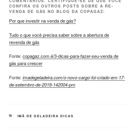
COMENTÁRIOS. CERTIFIQUE-SE DE QUE VOCÊ
CONFIRA OS OUTROS POSTS SOBRE A RE-
VENDA DE GÁS NO BLOG DA COPAGAZ:
Por que investir na venda de gás?
Tudo o que você precisa saber sobre a abertura de
revenda de gás
Fonte:
copagaz.com.é/3-dicas-para-fazer-seu-venda de
gás para crescer
Fonte:
imadegeladeira.com/o-novo-cargo-foi-criado-em-17-
de-setembro-de-2019-142004-pm
CATEGORIAS
IMÃ DE GELADEIRA DICAS