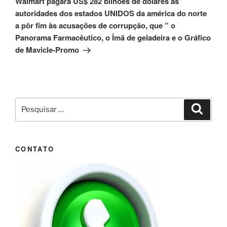
Walmart pagará US$ 282 bilhões de dólares às
autoridades dos estados UNIDOS da américa do norte
a pôr fim às acusações de corrupção, que ” o
Panorama Farmacêutico, o Ímã de geladeira e o Gráfico
de Mavicle-Promo
Pesquisar
Pesqui
por:
CONTATO