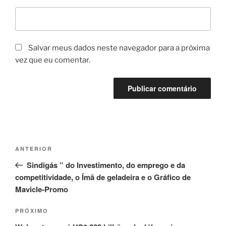
Salvar meus dados neste navegador para a próxima
vez que eu comentar.
Navegação
Post
ANTERIOR
de
anterior
Sindigás ” do Investimento, do emprego e da
Post
competitividade, o Ímã de geladeira e o Gráfico de
Mavicle-Promo
Próximo
PRÓXIMO
post