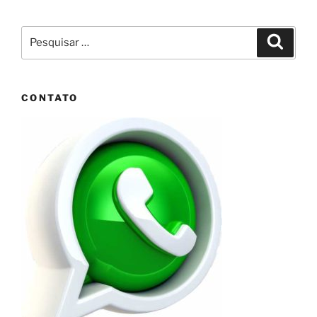
Pesquisar
Pesqui
por:
CONTATO