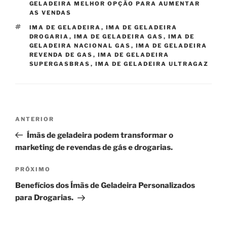
GELADEIRA MELHOR OPÇÃO PARA AUMENTAR
AS VENDAS
TAGS
IMA DE GELADEIRA
,
IMA DE GELADEIRA
DROGARIA
,
IMA DE GELADEIRA GAS
,
IMA DE
GELADEIRA NACIONAL GAS
,
IMA DE GELADEIRA
REVENDA DE GAS
,
IMA DE GELADEIRA
SUPERGASBRAS
,
IMA DE GELADEIRA ULTRAGAZ
Navegação
Post
ANTERIOR
de
anterior
Ímãs de geladeira podem transformar o
Post
marketing de revendas de gás e drogarias.
Próximo
PRÓXIMO
post
Benefícios dos Ímãs de Geladeira Personalizados
para Drogarias.