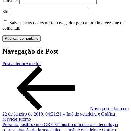
E-mail
*
Site
Salvar meus dados neste navegador para a próxima vez que eu
comentar.
Navegação de Post
Post anterior
Anterior
Novo post criado em
22 de Janeiro de 2019, 04:21:21 – Imã de geladeira e Gráfica
Mavicle-Promo
Próximo post
Próximo
CRF-SP mostra o impacto da tecnologia
sobre a atuação do farmacêutico. – Imã de geladeira e Gráfica