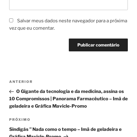
Salvar meus dados neste navegador para a próxima
vez que eu comentar.
Navegação
Post
ANTERIOR
de
anterior
O Gigante da tecnologia e da medicina, assina os
Post
10 Compromissos | Panorama Farmacêutico – Imã de
geladeira e Gráfica Mavicle-Promo
Próximo
PRÓXIMO
post
Sindigás ” Nada como o tempo – Imã de geladeira e
Gráfica Mavicle-Promo