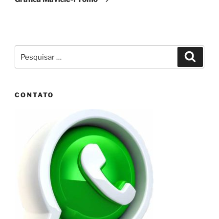
Pesquisar
Pesqui
por:
CONTATO