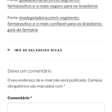
Fonte:
guiadafarmacia.com.br/segmento-
farmaceutico-e-o-mais-seguro-para-os-brasileiros
Fonte:
imadegeladeira.com/o-segmento-
farmaceutico-e-o-mais-confiavel-para-os-brasileiros-
guia-da-farmacia
CATEGORIAS
IMÃ DE GELADEIRA DICAS
Deixe um comentário
O seu endereço de e-mail não será publicado.
Campos
obrigatórios são marcados com
*
Comentário
*