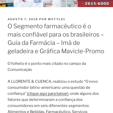
PUBLICADO
AGOSTO 7, 2018
POR
MSTYLE1
EM
O Segmento farmacêutico é o
mais confiável para os brasileiros –
Guia da Farmácia – Imã de
geladeira e Gráfica Mavicle-Promo
O folheto é o ponto mais citado no campo da
Comunicação
A LLORENTE & CUENCA, realizou o estudo “O novo
consumidor latino-americano: uma questão de
confiança”
(clique aqui para baixar)
, onde alguns dos
fatores que determinaram a confiança dos
consumidores em seis diferentes segmentos:
Alimentos e Bebidas, Farmacêutico, Serviços