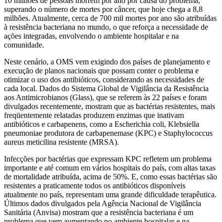
10 milhões de pessoas morrem por ano por causa do problema,
superando o número de mortes por câncer, que hoje chega a 8,8
milhões. Atualmente, cerca de 700 mil mortes por ano são atribuídas
à resistência bacteriana no mundo, o que reforça a necessidade de
ações integradas, envolvendo o ambiente hospitalar e na
comunidade.
Neste cenário, a OMS vem exigindo dos países de planejamento e
execução de planos nacionais que possam conter o problema e
otimizar o uso dos antibióticos, considerando as necessidades de
cada local. Dados do Sistema Global de Vigilância da Resistência
aos Antimicrobianos (Glass), que se referem às 22 países e foram
divulgados recentemente, mostram que as bactérias resistentes, mais
freqüentemente relatadas produzem enzimas que inativam
antibióticos e carbapenens, como a Escherichia coli, Klebsiella
pneumoniae produtora de carbapenemase (KPC) e Staphylococcus
aureus meticilina resistente (MRSA).
Infecções por bactérias que expressam KPC refletem um problema
importante e até comum em vários hospitais do país, com altas taxas
de mortalidade atribuída, acima de 50%. E, como essas bactérias são
resistentes a praticamente todos os antibióticos disponíveis
atualmente no país, representam uma grande dificuldade terapêutica.
Últimos dados divulgados pela Agência Nacional de Vigilância
Sanitária (Anvisa) mostram que a resistência bacteriana é um
problema que vem aumentando no ambiente hospitalar e na