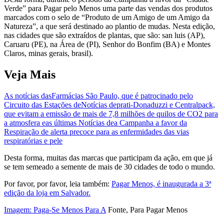
Verde” para Pagar pelo Menos uma parte das vendas dos produtos
marcados com o selo de “Produto de um Amigo de um Amigo da
Natureza”, a que será destinado ao plantio de mudas. Nesta edição,
nas cidades que são extraídos de plantas, que são: san luis (AP),
Caruaru (PE), na Área de (PI), Senhor do Bonfim (BA) e Montes
Claros, minas gerais, brasil).
Veja Mais
As notícias das
Farmácias São Paulo, que é patrocinado pelo
Circuito das Estações de
Notícias de
prati-Donaduzzi e Centralpack,
que evitam a emissão de mais de 7,8 milhões de quilos de CO2 para
a atmosfera e
as últimas Notícias de
a Campanha a favor da
Respiração de alerta precoce para as enfermidades das vias
respiratórias e pele
Desta forma, muitas das marcas que participam da ação, em que já
se tem semeado a semente de mais de 30 cidades de todo o mundo.
Por favor, por favor, leia também:
Pagar Menos, é inaugurada a 3ª
edição da loja em Salvador.
Imagem: Paga-Se Menos Para A
Fonte, Para Pagar Menos