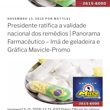
PUBLICADO
NOVEMBRO 13, 2018
POR
MSTYLE1
EM
Presidente ratifica a validade
nacional dos remédios | Panorama
Farmacêutico – Imã de geladeira e
Gráfica Mavicle-Promo
imagem13-11-2018-12-11-02O Diário Oficial da última