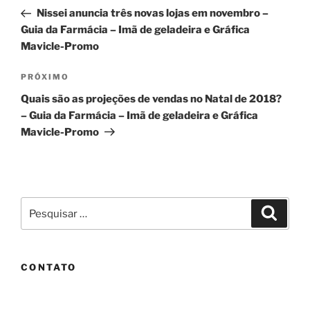
de
anterior
Nissei anuncia três novas lojas em novembro –
Post
Guia da Farmácia – Imã de geladeira e Gráfica
Mavicle-Promo
Próximo
PRÓXIMO
post
Quais são as projeções de vendas no Natal de 2018?
– Guia da Farmácia – Imã de geladeira e Gráfica
Mavicle-Promo
Pesquisar
Pesqui
por:
CONTATO