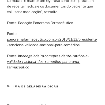
farmácias e manter um rigoroso controle e precisam
de receita médica e os documentos do paciente que
vai usar a medicação”, ressaltou.
Fonte: Redação Panorama Farmacêutico
Fonte:
panoramafarmaceutico.com.br/2018/11/13/presidente
-sanciona-validade-nacional-para-remédios
Fonte:
imadegeladeira.com/presidente-ratifica-a-
validade-nacional-dos-remedios-panorama-
farmaceutico
CATEGORIAS
IMÃ DE GELADEIRA DICAS