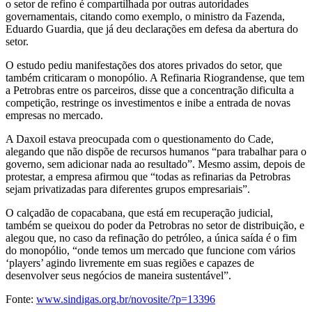
o setor de refino é compartilhada por outras autoridades
governamentais, citando como exemplo, o ministro da Fazenda,
Eduardo Guardia, que já deu declarações em defesa da abertura do
setor.
O estudo pediu manifestações dos atores privados do setor, que
também criticaram o monopólio. A Refinaria Riograndense, que tem
a Petrobras entre os parceiros, disse que a concentração dificulta a
competição, restringe os investimentos e inibe a entrada de novas
empresas no mercado.
A Daxoil estava preocupada com o questionamento do Cade,
alegando que não dispõe de recursos humanos “para trabalhar para o
governo, sem adicionar nada ao resultado”. Mesmo assim, depois de
protestar, a empresa afirmou que “todas as refinarias da Petrobras
sejam privatizadas para diferentes grupos empresariais”.
O calçadão de copacabana, que está em recuperação judicial,
também se queixou do poder da Petrobras no setor de distribuição, e
alegou que, no caso da refinação do petróleo, a única saída é o fim
do monopólio, “onde temos um mercado que funcione com vários
‘players’ agindo livremente em suas regiões e capazes de
desenvolver seus negócios de maneira sustentável”.
Fonte:
www.sindigas.org.br/novosite/?p=13396