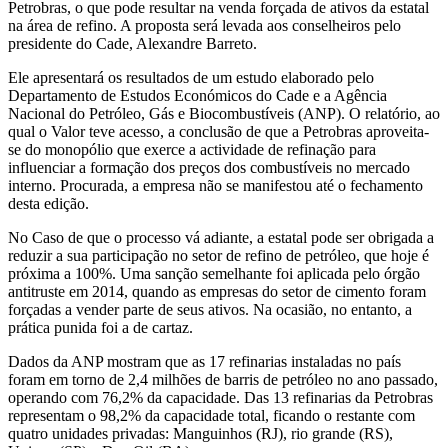
Petrobras, o que pode resultar na venda forçada de ativos da estatal
na área de refino. A proposta será levada aos conselheiros pelo
presidente do Cade, Alexandre Barreto.
Ele apresentará os resultados de um estudo elaborado pelo
Departamento de Estudos Económicos do Cade e a Agência
Nacional do Petróleo, Gás e Biocombustíveis (ANP). O relatório, ao
qual o Valor teve acesso, a conclusão de que a Petrobras aproveita-
se do monopólio que exerce a actividade de refinação para
influenciar a formação dos preços dos combustíveis no mercado
interno. Procurada, a empresa não se manifestou até o fechamento
desta edição.
No Caso de que o processo vá adiante, a estatal pode ser obrigada a
reduzir a sua participação no setor de refino de petróleo, que hoje é
próxima a 100%. Uma sanção semelhante foi aplicada pelo órgão
antitruste em 2014, quando as empresas do setor de cimento foram
forçadas a vender parte de seus ativos. Na ocasião, no entanto, a
prática punida foi a de cartaz.
Dados da ANP mostram que as 17 refinarias instaladas no país
foram em torno de 2,4 milhões de barris de petróleo no ano passado,
operando com 76,2% da capacidade. Das 13 refinarias da Petrobras
representam o 98,2% da capacidade total, ficando o restante com
quatro unidades privadas: Manguinhos (RJ), rio grande (RS),