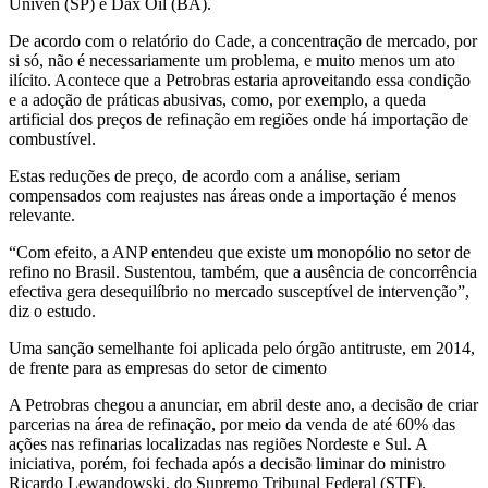
Univen (SP) e Dax Oil (BA).
De acordo com o relatório do Cade, a concentração de mercado, por
si só, não é necessariamente um problema, e muito menos um ato
ilícito. Acontece que a Petrobras estaria aproveitando essa condição
e a adoção de práticas abusivas, como, por exemplo, a queda
artificial dos preços de refinação em regiões onde há importação de
combustível.
Estas reduções de preço, de acordo com a análise, seriam
compensados com reajustes nas áreas onde a importação é menos
relevante.
“Com efeito, a ANP entendeu que existe um monopólio no setor de
refino no Brasil. Sustentou, também, que a ausência de concorrência
efectiva gera desequilíbrio no mercado susceptível de intervenção”,
diz o estudo.
Uma sanção semelhante foi aplicada pelo órgão antitruste, em 2014,
de frente para as empresas do setor de cimento
A Petrobras chegou a anunciar, em abril deste ano, a decisão de criar
parcerias na área de refinação, por meio da venda de até 60% das
ações nas refinarias localizadas nas regiões Nordeste e Sul. A
iniciativa, porém, foi fechada após a decisão liminar do ministro
Ricardo Lewandowski, do Supremo Tribunal Federal (STF).