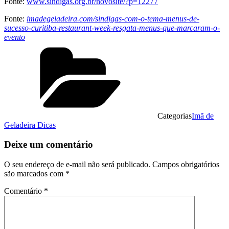
Fonte:
www.sindigas.org.br/novosite/?p=12277
Fonte:
imadegeladeira.com/sindigas-com-o-tema-menus-de-
sucesso-curitiba-restaurant-week-resgata-menus-que-marcaram-o-
evento
Categorias
Imã de
Geladeira Dicas
Deixe um comentário
O seu endereço de e-mail não será publicado.
Campos obrigatórios
são marcados com
*
Comentário
*