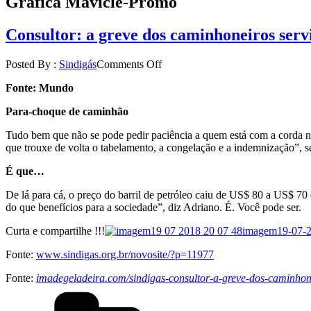
Gráfica Mavicle-Promo
Consultor: a greve dos caminhoneiros serv
Posted By :
Sindigás
Comments Off
Fonte: Mundo
Para-choque de caminhão
Tudo bem que não se pode pedir paciência a quem está com a corda no
que trouxe de volta o tabelamento, a congelação e a indemnização”, s
É que…
De lá para cá, o preço do barril de petróleo caiu de US$ 80 a US$ 70
do que benefícios para a sociedade”, diz Adriano. É. Você pode ser.
Curta e compartilhe !!!
imagem19-07-2
Fonte:
www.sindigas.org.br/novosite/?p=11977
Fonte:
imadegeladeira.com/sindigas-consultor-a-greve-dos-caminhone