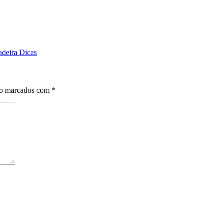
adeira Dicas
ão marcados com
*