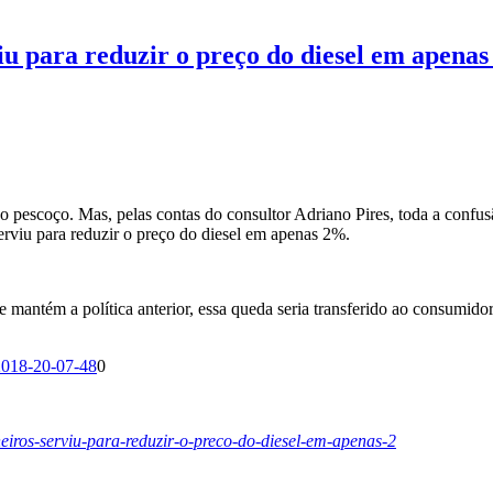
iu para reduzir o preço do diesel em apena
 pescoço. Mas, pelas contas do consultor Adriano Pires, toda a confus
erviu para reduzir o preço do diesel em apenas 2%.
 e mantém a política anterior, essa queda seria transferido ao consumid
018-20-07-48
0
iros-serviu-para-reduzir-o-preco-do-diesel-em-apenas-2