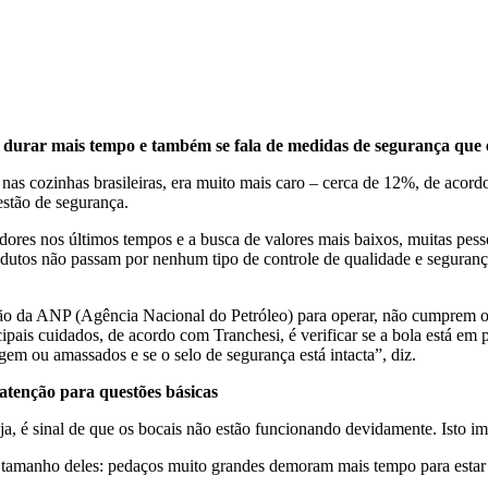
ha durar mais tempo e também se fala de medidas de segurança que 
 nas cozinhas brasileiras, era muito mais caro – cerca de 12%, de acordo
stão de segurança.
ores nos últimos tempos e a busca de valores mais baixos, muitas pess
odutos não passam por nenhum tipo de controle de qualidade e segurança
o da ANP (Agência Nacional do Petróleo) para operar, não cumprem os
ais cuidados, de acordo com Tranchesi, é verificar se a bola está em pe
ugem ou amassados e se o selo de segurança está intacta”, diz.
 atenção para questões básicas
, é sinal de que os bocais não estão funcionando devidamente. Isto im
tamanho deles: pedaços muito grandes demoram mais tempo para estar 