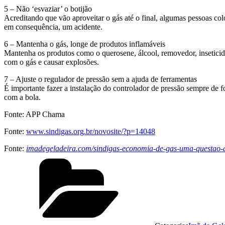
5 – Não ‘esvaziar’ o botijão
Acreditando que vão aproveitar o gás até o final, algumas pessoas col
em consequência, um acidente.
6 – Mantenha o gás, longe de produtos inflamáveis
Mantenha os produtos como o querosene, álcool, removedor, inseticid
com o gás e causar explosões.
7 – Ajuste o regulador de pressão sem a ajuda de ferramentas
É importante fazer a instalação do controlador de pressão sempre de f
com a bola.
Fonte: APP Chama
Fonte:
www.sindigas.org.br/novosite/?p=14048
Fonte:
imadegeladeira.com/sindigas-economia-de-gas-uma-questao-d