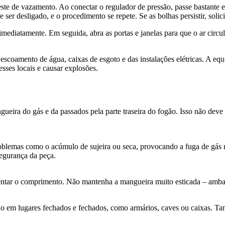
 vazamento. Ao conectar o regulador de pressão, passe bastante esp
ser desligado, e o procedimento se repete. Se as bolhas persistir, solici
atamente. Em seguida, abra as portas e janelas para que o ar circule
coamento de água, caixas de esgoto e das instalações elétricas. A eq
esses locais e causar explosões.
eira do gás e da passados pela parte traseira do fogão. Isso não deve
oblemas como o acúmulo de sujeira ou seca, provocando a fuga de gás 
segurança da peça.
tar o comprimento. Não mantenha a mangueira muito esticada – ambas 
o em lugares fechados e fechados, como armários, caves ou caixas. Tam