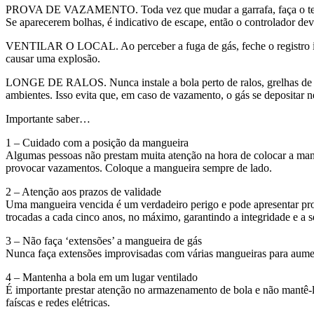
PROVA DE VAZAMENTO. Toda vez que mudar a garrafa, faça o teste de
Se aparecerem bolhas, é indicativo de escape, então o controlador deve 
VENTILAR O LOCAL. Ao perceber a fuga de gás, feche o registro imedi
causar uma explosão.
LONGE DE RALOS. Nunca instale a bola perto de ralos, grelhas de es
ambientes. Isso evita que, em caso de vazamento, o gás se depositar n
Importante saber…
1 – Cuidado com a posição da mangueira
Algumas pessoas não prestam muita atenção na hora de colocar a mangu
provocar vazamentos. Coloque a mangueira sempre de lado.
2 – Atenção aos prazos de validade
Uma mangueira vencida é um verdadeiro perigo e pode apresentar pr
trocadas a cada cinco anos, no máximo, garantindo a integridade e a 
3 – Não faça ‘extensões’ a mangueira de gás
Nunca faça extensões improvisadas com várias mangueiras para aumen
4 – Mantenha a bola em um lugar ventilado
É importante prestar atenção no armazenamento de bola e não mantê-l
faíscas e redes elétricas.