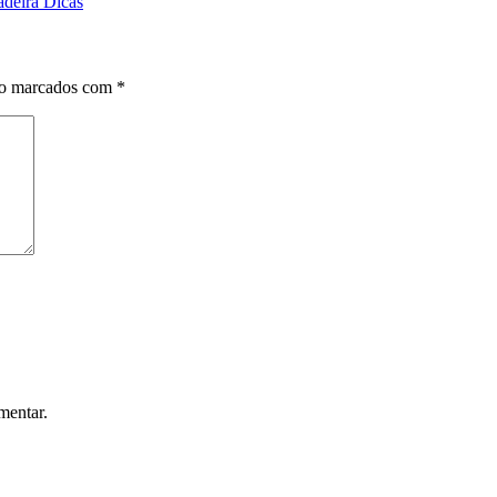
adeira Dicas
ão marcados com
*
mentar.