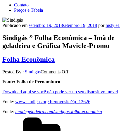
Contato
Preços e Tabela
Publicado em
setembro 19, 2018
setembro 19, 2018
por
mstyle1
Sindigás ” Folha Econômica – Imã de
geladeira e Gráfica Mavicle-Promo
Folha Econômica
Posted By :
Sindigás
Comments Off
Fonte: Folha de Pernambuco
Download aqui se você não pode ver no seu dispositivo móvel
Fonte:
www.sindigas.org.br/novosite/?p=12626
Fonte:
imadegeladeira.com/sindigas-folha-economica