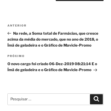
Navegação
Post
ANTERIOR
de
anterior
Na rede, a Soma total de Farmácias, que cresce
Post
acima da média do mercado, que no ano de 2018, o
Ímã de geladeira e o Gráfico de Mavicle-Promo
Próximo
PRÓXIMO
post
O novo cargo foi criado 06-Dez-2019 08:21:14 E o
Ímã de geladeira e o Gráfico de Mavicle-Promo
Pesquisar
Pesqui
por: