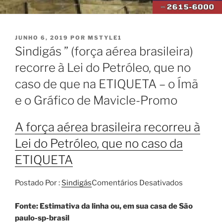
PUBLICADO
JUNHO 6, 2019
POR
MSTYLE1
EM
Sindigás ” (força aérea brasileira)
recorre à Lei do Petróleo, que no
caso de que na ETIQUETA – o Ímã
e o Gráfico de Mavicle-Promo
A força aérea brasileira recorreu à
Lei do Petróleo, que no caso da
ETIQUETA
Postado Por :
Sindigás
Comentários Desativados
Fonte: Estimativa da linha ou, em sua casa
de São
paulo-sp-brasil