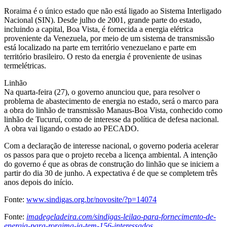
Roraima é o único estado que não está ligado ao Sistema Interligado
Nacional (SIN). Desde julho de 2001, grande parte do estado,
incluindo a capital, Boa Vista, é fornecida a energia elétrica
proveniente da Venezuela, por meio de um sistema de transmissão
está localizado na parte em território venezuelano e parte em
território brasileiro. O resto da energia é proveniente de usinas
termelétricas.
Linhão
Na quarta-feira (27), o governo anunciou que, para resolver o
problema de abastecimento de energia no estado, será o marco para
a obra do linhão de transmissão Manaus-Boa Vista, conhecido como
linhão de Tucuruí, como de interesse da política de defesa nacional.
A obra vai ligando o estado ao PECADO.
Com a declaração de interesse nacional, o governo poderia acelerar
os passos para que o projeto receba a licença ambiental. A intenção
do governo é que as obras de construção do linhão que se iniciem a
partir do dia 30 de junho. A expectativa é de que se completem três
anos depois do início.
Fonte:
www.sindigas.org.br/novosite/?p=14074
Fonte:
imadegeladeira.com/sindigas-leilao-para-fornecimento-de-
energia-para-roraima-ja-tem-156-interessados