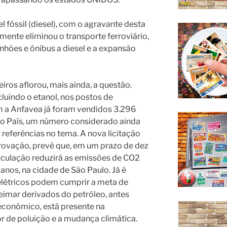
l fóssil (diesel), com o agravante desta
amente eliminou o transporte ferroviário,
nhões e ônibus a diesel e a expansão
ros aflorou, mais ainda, a questão.
luindo o etanol, nos postos de
 a Anfavea já foram vendidos 3.296
 no País, um número considerado ainda
eferências no tema. A nova licitação
rovação, prevê que, em um prazo de dez
circulação reduzirá as emissões de CO2
nos, na cidade de São Paulo. Já é
s elétricos podem cumprir a meta de
eimar derivados do petróleo, antes
econômico, está presente na
r de poluição e a mudança climática.