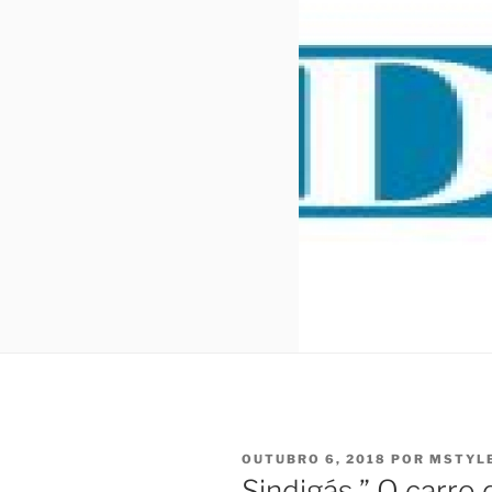
PUBLICADO
OUTUBRO 6, 2018
POR
MSTYL
EM
Sindigás ” O carro 