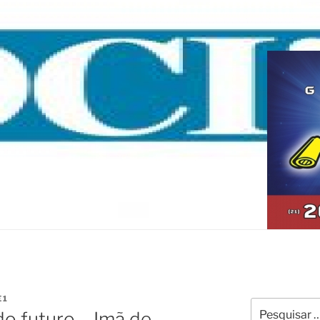
E1
Pesquisar
do futuro – Imã de