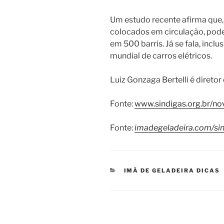
Um estudo recente afirma que, 
colocados em circulação, pode
em 500 barris. Já se fala, inc
mundial de carros elétricos.
Luiz Gonzaga Bertelli é direto
Fonte:
www.sindigas.org.br/n
Fonte:
imadegeladeira.com/sin
CATEGORIAS
IMÃ DE GELADEIRA DICAS