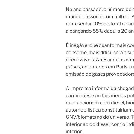
No ano passado, o número de c
mundo passou de um milhão. A 
representar 10% do total no an
alcançando 55% daqui a 20 an
É inegável que quanto mais c
consome, mais difícil será a s
e renováveis. Apesar de os c
países, celebrados em Paris, a
emissão de gases provocadores 
A imprensa informa da chegada
caminhões e ônibus menos polu
que funcionam com diesel, biom
automobilística constituiriam
GNV/biometano do universo. Ta
inferior ao do diesel, com o í
inferior.