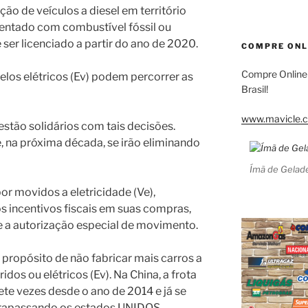
ção de veículos a diesel em território
entado com combustível fóssil ou
ser licenciado a partir do ano de 2020.
COMPRE ONL
Compre Online
los elétricos (Ev) podem percorrer as
Brasil!
www.mavicle.c
stão solidários com tais decisões.
, na próxima década, se irão eliminando
Ímã de Gelade
or movidos a eletricidade (Ve),
s incentivos fiscais em suas compras,
 a autorização especial de movimento.
u propósito de não fabricar mais carros a
idos ou elétricos (Ev). Na China, a frota
ete vezes desde o ano de 2014 e já se
ltrapassando os estados UNIDOS.