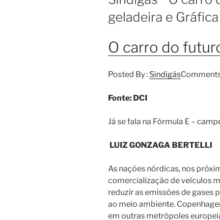
geladeira e Gráfic
O carro do futur
Posted By :
Sindigás
Comments
Fonte: DCI
Já se fala na Fórmula E – camp
LUIZ GONZAGA BERTELLI
As nações nórdicas, nos próxim
comercialização de veículos mo
reduzir as emissões de gases p
ao meio ambiente. Copenhagen l
em outras metrópoles europeia