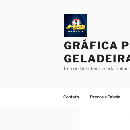
Pular
para
o
conteúdo
GRÁFICA 
GELADEIR
Ímã de Geladeira venda online
Contato
Preços e Tabela