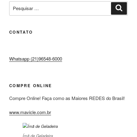
Pesquisar
Pesqui
por:
CONTATO
Whatsapp (21)96548-6000
COMPRE ONLINE
Compre Online! Faça como as Maiores REDES do Brasil!
www.mavicle.com.br
Ímã de Geladeira