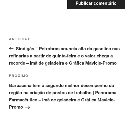
Navegação
Post
ANTERIOR
de
anterior
Sindigás ” Petrobras anuncia alta da gasolina nas
Post
refinarias a partir de quinta-feira e o valor chega a
recorde – Imã de geladeira e Gráfica Mavicle-Promo
Próximo
PRÓXIMO
post
Barbacena tem o segundo melhor desempenho da
região na criação de postos de trabalho | Panorama
Farmacêutico – Imã de geladeira e Gráfica Mavicle-
Promo