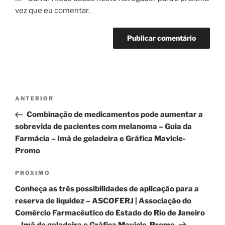
vez que eu comentar.
Navegação
Post
ANTERIOR
de
anterior
Combinação de medicamentos pode aumentar a
Post
sobrevida de pacientes com melanoma – Guia da
Farmácia – Imã de geladeira e Gráfica Mavicle-
Promo
Próximo
PRÓXIMO
post
Conheça as três possibilidades de aplicação para a
reserva de liquidez – ASCOFERJ | Associação do
Comércio Farmacêutico do Estado do Rio de Janeiro
– Imã de geladeira e Gráfica Mavicle-Promo