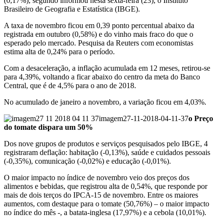
(0,17%), segundo informou nesta sexta-feira (23), o Instituto
Brasileiro de Geografia e Estatística (IBGE).
A taxa de novembro ficou em 0,39 ponto percentual abaixo da
registrada em outubro (0,58%) e do vinho mais fraco do que o
esperado pelo mercado. Pesquisa da Reuters com economistas
estima alta de 0,24% para o período.
Com a desaceleração, a inflação acumulada em 12 meses, retirou-se
para 4,39%, voltando a ficar abaixo do centro da meta do Banco
Central, que é de 4,5% para o ano de 2018.
No acumulado de janeiro a novembro, a variação ficou em 4,03%.
imagem27-11-2018-04-11-37
o Preço
do tomate dispara um 50%
Dos nove grupos de produtos e serviços pesquisados pelo IBGE, 4
registraram deflação: habitação (-0,13%), saúde e cuidados pessoais
(-0,35%), comunicação (-0,02%) e educação (-0,01%).
O maior impacto no índice de novembro veio dos preços dos
alimentos e bebidas, que registrou alta de 0,54%, que responde por
mais de dois terços do IPCA-15 de novembro. Entre os maiores
aumentos, com destaque para o tomate (50,76%) – o maior impacto
no índice do mês -, a batata-inglesa (17,97%) e a cebola (10,01%).