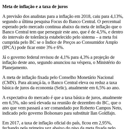
Meta de inflação e a taxa de juros
A previsão dos analistas para a inflação em 2018, caiu para 4,13%,
segundo a última pesquisa Focus do Banco Central. O percentual
esperado pelo mercado continua abaixo da meta de inflação que o
Banco Central tem que perseguir este ano, que é de 4,5%, e dentro
do intervalo de tolerância estabelecido pelo sistema – a meta foi
cumprida pelo BC se o Índice de Preços ao Consumidor Amplo
(IPCA) pode ficar entre 3% e 6%.
Já o governo federal revisou de 4,1% para 4,3% a projeção de
inflação deste ano, segundo anunciou na véspera, o Ministério do
Planejamento.
A meta de inflação fixada pelo Conselho Monetário Nacional
(CMN). Para alcançá-la, o Banco Central eleva ou reduz a taxa
básica de juros da economia (Selic), atualmente em 6,5% ao ano.
A expectativa do mercado é que a taxa básica de juros, atualmente
em 6,5%, não será elevada na reunião de dezembro do BC, que o
ano que vem passará a ser comandado por Roberto Campos Neto,
indicado pelo governo Bolsonaro para substituir Ilan Goldfajn.
Em 2017, a taxa de inflação oficial do país, ficou em 2,95%,
fechando pela primeira vez abaixo do piso da meta fixada pelo