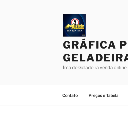
Pular
para
o
conteúdo
GRÁFICA 
GELADEIR
Ímã de Geladeira venda online
Contato
Preços e Tabela