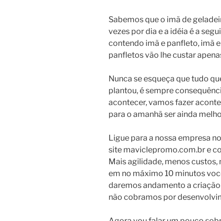
Sabemos que o imã de geladeir
vezes por dia e a idéia é a se
contendo imã e panfleto, imã
panfletos vão lhe custar apena
Nunca se esqueça que tudo que
plantou, é sempre consequênci
acontecer, vamos fazer acont
para o amanhã ser ainda melho
Ligue para a nossa empresa no
site
maviclepromo.com.br
e co
Mais agilidade, menos custos,
em no máximo 10 minutos você 
daremos andamento a criação do
não cobramos por desenvolvim
Agora vou falar um pouco sob