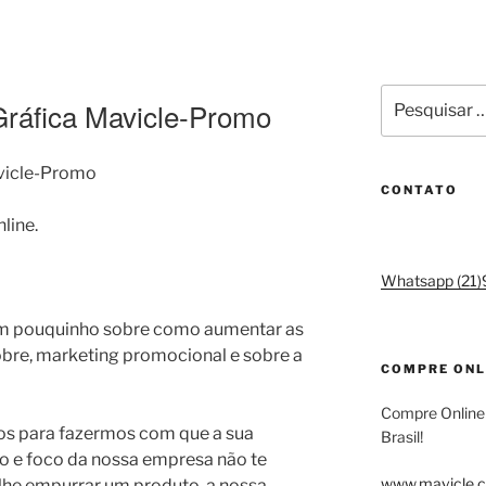
Pesquisar
Gráfica Mavicle-Promo
por:
vicle-Promo
CONTATO
Whatsapp (21
 um pouquinho sobre como aumentar as
obre, marketing promocional e sobre a
COMPRE ONL
Compre Online
os para fazermos com que a sua
Brasil!
o e foco da nossa empresa não te
www.mavicle.c
 lhe empurrar um produto, a nossa