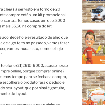
a chega a ser visto em torno de 20
guinte compre então um kit promocional,
 e encarte… Temos casos em que 5.000
s mais 35,50 na compra do kit.
 acontece hoje é resultado de algo que
a de algo feito no passado, vamos fazer
ecer, vamos mudar isto, comece hoje
r.
 telefone (21)2615-6000, acesse nosso
mpre online, porque comprar online?
 menos tempo para se fechar a compra,
escolherá o produto fará o pedido e
 seu layout, que por sinal é gratuita,
ento de layout.
re a nossa empresa e nos próximos