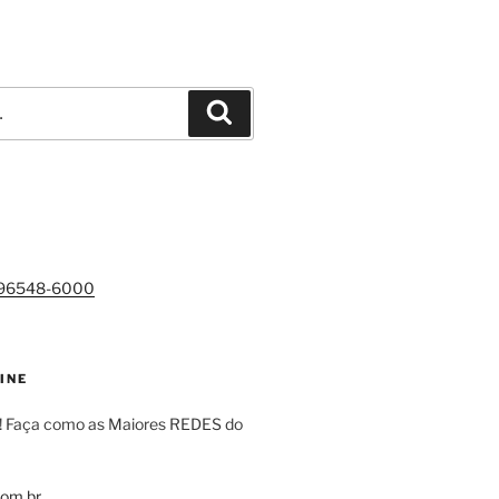
Pesquisar
)96548-6000
INE
! Faça como as Maiores REDES do
om.br