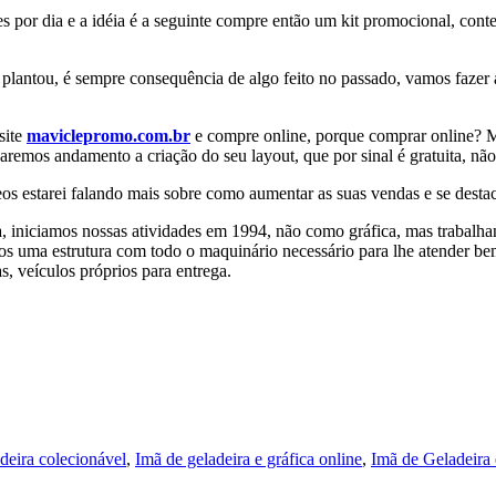
es por dia e a idéia é a seguinte compre então um kit promocional, co
 plantou, é sempre consequência de algo feito no passado, vamos fazer
site
maviclepromo.com.br
e compre online, porque comprar online? M
remos andamento a criação do seu layout, que por sinal é gratuita, nã
s estarei falando mais sobre como aumentar as suas vendas e se destac
a, iniciamos nossas atividades em 1994, não como gráfica, mas traba
os uma estrutura com todo o maquinário necessário para lhe atender bem
, veículos próprios para entrega.
deira colecionável
,
Imã de geladeira e gráfica online
,
Imã de Geladeira 