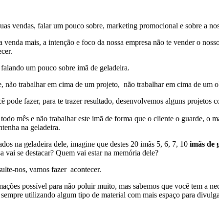
uas vendas, falar um pouco sobre, marketing promocional e sobre a no
 venda mais, a intenção e foco da nossa empresa não te vender o nosso 
cer.
falando um pouco sobre imã de geladeira.
e, não trabalhar em cima de um projeto, não trabalhar em cima de um o
cê pode fazer, para te trazer resultado, desenvolvemos alguns projeto
todo mês e não trabalhar este imã de forma que o cliente o guarde, o ma
ntenha na geladeira.
dos na geladeira dele, imagine que destes 20 imãs 5, 6, 7, 10
imãs de 
sa vai se destacar? Quem vai estar na memória dele?
ulte-nos, vamos fazer acontecer.
ções possível para não poluir muito, mas sabemos que você tem a nece
a sempre utilizando algum tipo de material com mais espaço para divulga