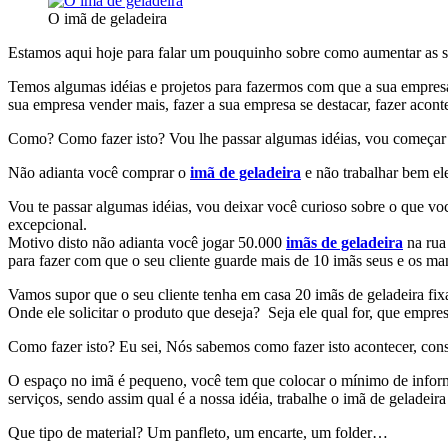
O imã de geladeira
Estamos aqui hoje para falar um pouquinho sobre como aumentar as s
Temos algumas idéias e projetos para fazermos com que a sua empresa
sua empresa vender mais, fazer a sua empresa se destacar, fazer aconte
Como? Como fazer isto? Vou lhe passar algumas idéias, vou começar 
Não adianta você comprar o
imã de geladeira
e não trabalhar bem el
Vou te passar algumas idéias, vou deixar você curioso sobre o que vo
excepcional.
Motivo disto não adianta você jogar 50.000
imãs de geladeira
na rua 
para fazer com que o seu cliente guarde mais de 10 imãs seus e os ma
Vamos supor que o seu cliente tenha em casa 20 imãs de geladeira fixa
Onde ele solicitar o produto que deseja? Seja ele qual for, que empre
Como fazer isto? Eu sei, Nós sabemos como fazer isto acontecer, cons
O espaço no imã é pequeno, você tem que colocar o mínimo de informa
serviços, sendo assim qual é a nossa idéia, trabalhe o imã de geladeir
Que tipo de material? Um panfleto, um encarte, um folder…