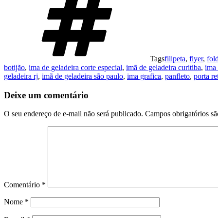
Tags
filipeta
,
flyer
,
fol
botijão
,
ima de geladeira corte especial
,
imã de geladeira curitiba
,
ima 
geladeira rj
,
imã de geladeira são paulo
,
ima grafica
,
panfleto
,
porta r
Deixe um comentário
O seu endereço de e-mail não será publicado.
Campos obrigatórios s
Comentário
*
Nome
*