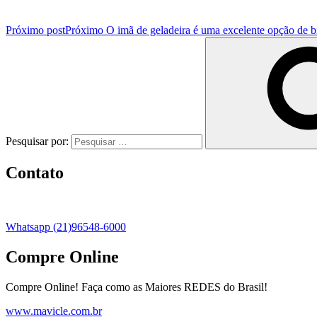
Próximo post
Próximo
O imã de geladeira é uma excelente opção de b
Pesquisar por:
Contato
Whatsapp (21)96548-6000
Compre Online
Compre Online! Faça como as Maiores REDES do Brasil!
www.mavicle.com.br