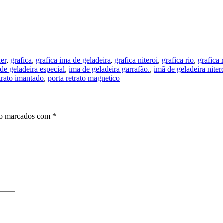
der
,
grafica
,
grafica ima de geladeira
,
grafica niteroi
,
grafica rio
,
grafica 
de geladeira especial
,
ima de geladeira garrafão.
,
imã de geladeira niter
etrato imantado
,
porta retrato magnetico
ão marcados com
*