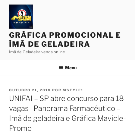
Pular
para
o
conteúdo
GRÁFICA PROMOCIONAL E
ÍMÃ DE GELADEIRA
Ímã de Geladeira venda online
Menu
PUBLICADO
OUTUBRO 21, 2018
POR
MSTYLE1
EM
UNIFAI – SP abre concurso para 18
vagas | Panorama Farmacêutico –
Imã de geladeira e Gráfica Mavicle-
Promo