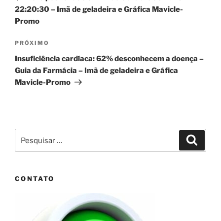
Post
22:20:30 – Imã de geladeira e Gráfica Mavicle-
Promo
Próximo
PRÓXIMO
post
Insuficiência cardíaca: 62% desconhecem a doença –
Guia da Farmácia – Imã de geladeira e Gráfica
Mavicle-Promo
Pesquisar
Pesqui
por:
CONTATO