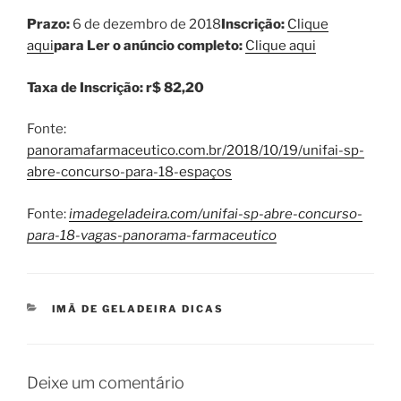
Prazo:
6 de dezembro de 2018
Inscrição:
Clique
aqui
para Ler o anúncio completo:
Clique aqui
Taxa de Inscrição: r$ 82,20
Fonte:
panoramafarmaceutico.com.br/2018/10/19/unifai-sp-
abre-concurso-para-18-espaços
Fonte:
imadegeladeira.com/unifai-sp-abre-concurso-
para-18-vagas-panorama-farmaceutico
CATEGORIAS
IMÃ DE GELADEIRA DICAS
Deixe um comentário