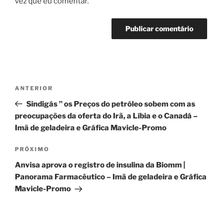
vez que eu comentar.
Navegação
Post
ANTERIOR
de
anterior
Sindigás ” os Preços do petróleo sobem com as
Post
preocupações da oferta do Irã, a Líbia e o Canadá –
Imã de geladeira e Gráfica Mavicle-Promo
Próximo
PRÓXIMO
post
Anvisa aprova o registro de insulina da Biomm |
Panorama Farmacêutico – Imã de geladeira e Gráfica
Mavicle-Promo