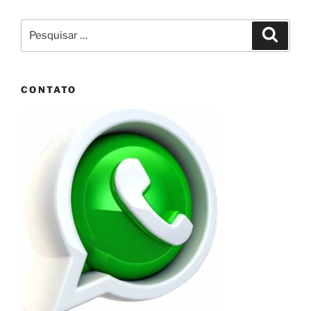
Pesquisar
Pesqui
por:
CONTATO