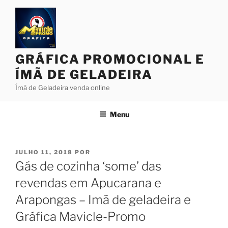
Pular
para
o
conteúdo
GRÁFICA PROMOCIONAL E
ÍMÃ DE GELADEIRA
Ímã de Geladeira venda online
Menu
PUBLICADO
JULHO 11, 2018
POR
EM
Gás de cozinha ‘some’ das
revendas em Apucarana e
Arapongas – Imã de geladeira e
Gráfica Mavicle-Promo