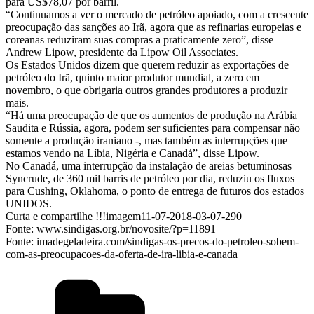
para US$78,07 por barril.
“Continuamos a ver o mercado de petróleo apoiado, com a crescente
preocupação das sanções ao Irã, agora que as refinarias europeias e
coreanas reduziram suas compras a praticamente zero”, disse
Andrew Lipow, presidente da Lipow Oil Associates.
Os Estados Unidos dizem que querem reduzir as exportações de
petróleo do Irã, quinto maior produtor mundial, a zero em
novembro, o que obrigaria outros grandes produtores a produzir
mais.
“Há uma preocupação de que os aumentos de produção na Arábia
Saudita e Rússia, agora, podem ser suficientes para compensar não
somente a produção iraniano -, mas também as interrupções que
estamos vendo na Líbia, Nigéria e Canadá”, disse Lipow.
No Canadá, uma interrupção da instalação de areias betuminosas
Syncrude, de 360 mil barris de petróleo por dia, reduziu os fluxos
para Cushing, Oklahoma, o ponto de entrega de futuros dos estados
UNIDOS.
Curta e compartilhe !!!imagem11-07-2018-03-07-290
Fonte: www.sindigas.org.br/novosite/?p=11891
Fonte: imadegeladeira.com/sindigas-os-precos-do-petroleo-sobem-
com-as-preocupacoes-da-oferta-de-ira-libia-e-canada