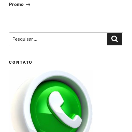
Promo
Pesquisar
Pesqui
por:
CONTATO