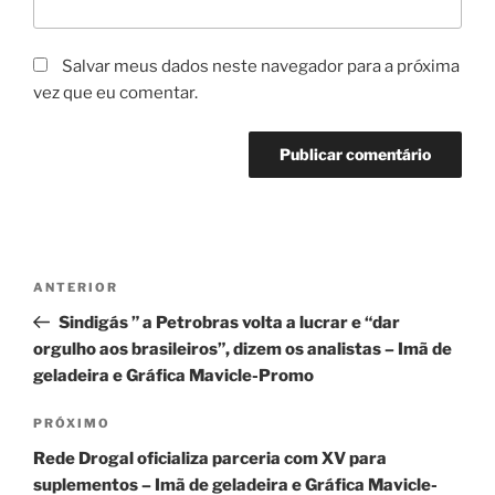
Salvar meus dados neste navegador para a próxima
vez que eu comentar.
Navegação
Post
ANTERIOR
de
anterior
Sindigás ” a Petrobras volta a lucrar e “dar
Post
orgulho aos brasileiros”, dizem os analistas – Imã de
geladeira e Gráfica Mavicle-Promo
Próximo
PRÓXIMO
post
Rede Drogal oficializa parceria com XV para
suplementos – Imã de geladeira e Gráfica Mavicle-