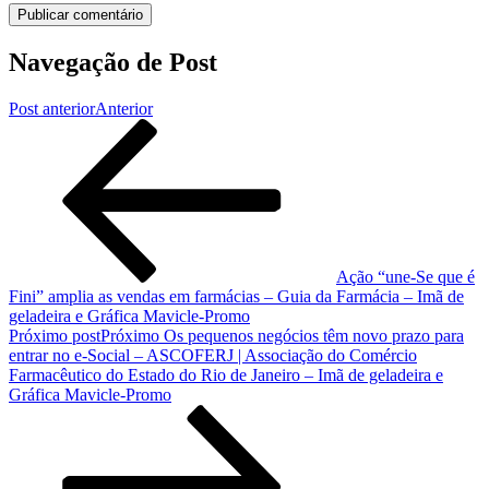
Navegação de Post
Post anterior
Anterior
Ação “une-Se que é
Fini” amplia as vendas em farmácias – Guia da Farmácia – Imã de
geladeira e Gráfica Mavicle-Promo
Próximo post
Próximo
Os pequenos negócios têm novo prazo para
entrar no e-Social – ASCOFERJ | Associação do Comércio
Farmacêutico do Estado do Rio de Janeiro – Imã de geladeira e
Gráfica Mavicle-Promo